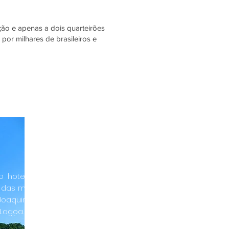
ção e apenas a dois quarteirões
 por milhares de brasileiros e
o hotel, você terá acesso a
das melhores praias, como a
Joaquina, Praia Mole, Galheta e
 Lagoa.