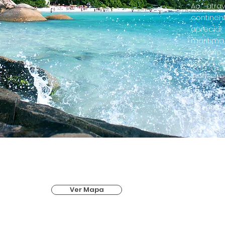
Ao atra
continent
apreciar
marítim
Oceano A
Lagoa, a
incrivelm
O contra
de duna
brilho d
da flores
quem ch
Luz, est
o sul da i
Estamos 
Ver Mapa
carro 
provide
nosso mo