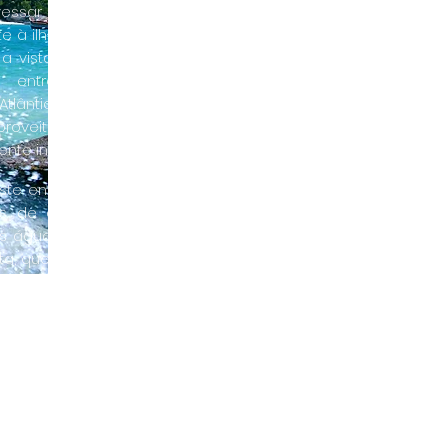
vessar a ponte que liga o
e à ilha, os viajantes poderão
 a vista exuberante da costa
a, entre os edifícios e o
tlântico. Ao subir a colina da
proveite a paisagem da vista,
ente inspiradora.
ste entre extensões gloriosas
s de areia dourada, com o
as águas da Lagoa e o verde
ta, que tira o seu fôlego! Para
ega pelo aeroporto Hercílio
amos a apenas 15 km, indo para
lha.
localizados à 20 minutos de
do aeroporto e podemos
nciar a transferência com o
torista particular. Por favor,