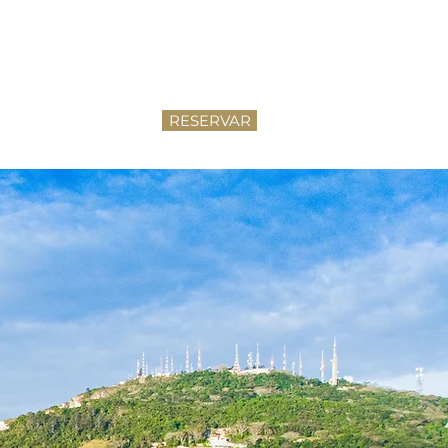
RESERVAR
iências
More