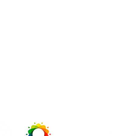
232-3005
tadasvideiras.com
ivo :
+55 48 99991-8065
ntadasvideiras.com
Central de At
s Borba, 81
Lagoa Conceição
Polític
Cep.: 88062-040