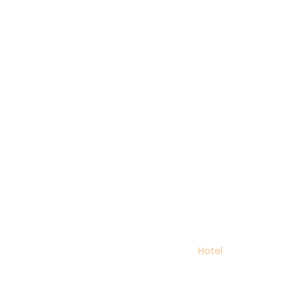
Início
Hotel
Suítes
FALE CONOSCO