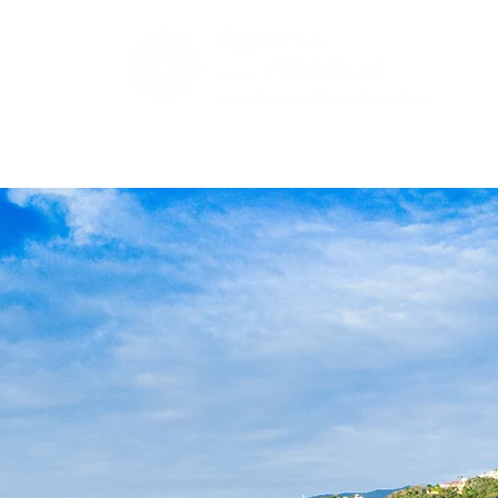
Suítes
Bistrô Sete Ais
Pacotes e Feriados
Exper