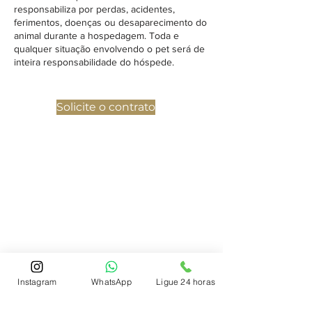
responsabiliza por perdas, acidentes,
ferimentos, doenças ou desaparecimento do
animal durante a hospedagem. Toda e
qualquer situação envolvendo o pet será de
inteira responsabilidade do hóspede.
Solicite o contrato
FALE CONOSCO
R
eservas:
+ 55 (48) 3232-3005
E-mail:
reservas@quintadasvideiras.com
Atendimento corporativo :
+55 48 99991-8065
Instagram
WhatsApp
Ligue 24 horas
E-mail:
comercial@quintadasvideiras.com